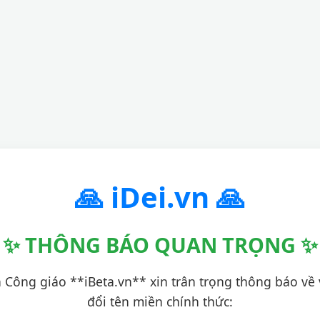
🙏 iDei.vn 🙏
✨ THÔNG BÁO QUAN TRỌNG ✨
 Công giáo **iBeta.vn** xin trân trọng thông báo về 
đổi tên miền chính thức: