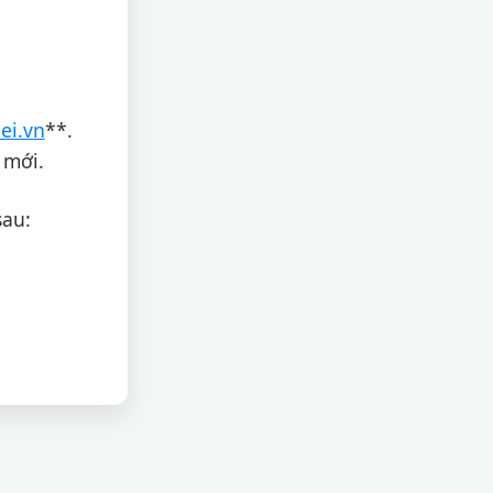
ei.vn
**.
 mới.
sau: