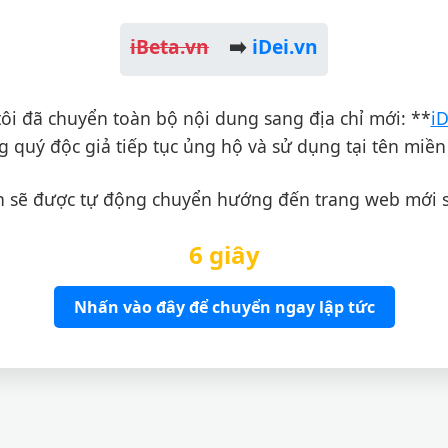
iBeta.vn
➡️
iDei.vn
ôi đã chuyển toàn bộ nội dung sang địa chỉ mới: **
iD
 quý độc giả tiếp tục ủng hộ và sử dụng tại tên miền
 sẽ được tự động chuyển hướng đến trang web mới 
6 giây
Nhấn vào đây để chuyển ngay lập tức