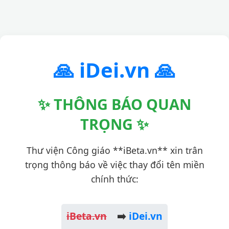
🙏 iDei.vn 🙏
✨ THÔNG BÁO QUAN
TRỌNG ✨
Thư viện Công giáo **iBeta.vn** xin trân
trọng thông báo về việc thay đổi tên miền
chính thức:
iBeta.vn
➡️
iDei.vn