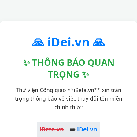
🙏 iDei.vn 🙏
✨ THÔNG BÁO QUAN
TRỌNG ✨
Thư viện Công giáo **iBeta.vn** xin trân
trọng thông báo về việc thay đổi tên miền
chính thức:
iBeta.vn
➡️
iDei.vn