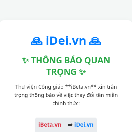
🙏 iDei.vn 🙏
✨ THÔNG BÁO QUAN
TRỌNG ✨
Thư viện Công giáo **iBeta.vn** xin trân
trọng thông báo về việc thay đổi tên miền
chính thức:
iBeta.vn
➡️
iDei.vn