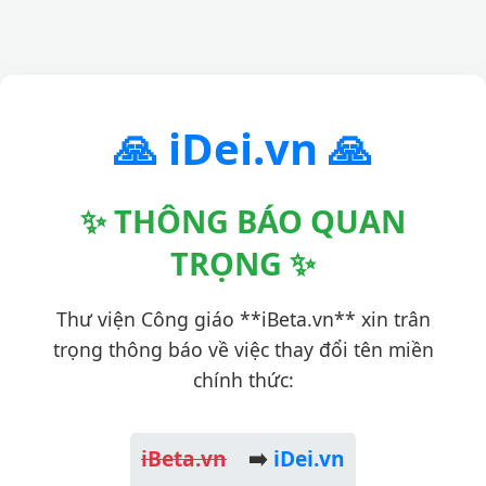
🙏 iDei.vn 🙏
✨ THÔNG BÁO QUAN
TRỌNG ✨
Thư viện Công giáo **iBeta.vn** xin trân
trọng thông báo về việc thay đổi tên miền
chính thức:
iBeta.vn
➡️
iDei.vn