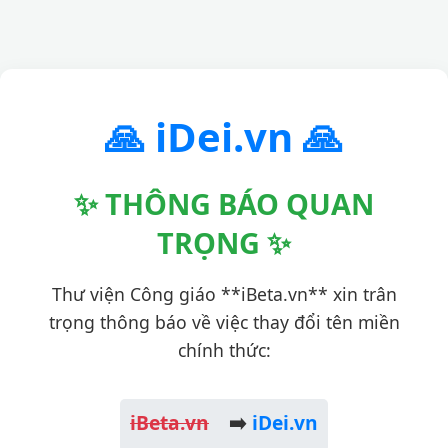
🙏 iDei.vn 🙏
✨ THÔNG BÁO QUAN
TRỌNG ✨
Thư viện Công giáo **iBeta.vn** xin trân
trọng thông báo về việc thay đổi tên miền
chính thức:
iBeta.vn
➡️
iDei.vn