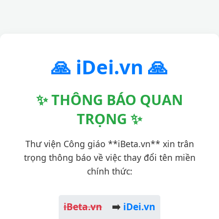
🙏 iDei.vn 🙏
✨ THÔNG BÁO QUAN
TRỌNG ✨
Thư viện Công giáo **iBeta.vn** xin trân
trọng thông báo về việc thay đổi tên miền
chính thức:
iBeta.vn
➡️
iDei.vn