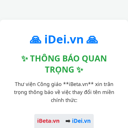
🙏 iDei.vn 🙏
✨ THÔNG BÁO QUAN
TRỌNG ✨
Thư viện Công giáo **iBeta.vn** xin trân
trọng thông báo về việc thay đổi tên miền
chính thức:
iBeta.vn
➡️
iDei.vn