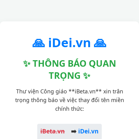
🙏 iDei.vn 🙏
✨ THÔNG BÁO QUAN
TRỌNG ✨
Thư viện Công giáo **iBeta.vn** xin trân
trọng thông báo về việc thay đổi tên miền
chính thức:
iBeta.vn
➡️
iDei.vn