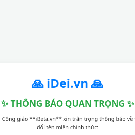
🙏 iDei.vn 🙏
✨ THÔNG BÁO QUAN TRỌNG ✨
 Công giáo **iBeta.vn** xin trân trọng thông báo về 
đổi tên miền chính thức: