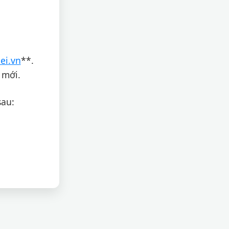
ei.vn
**.
 mới.
sau: