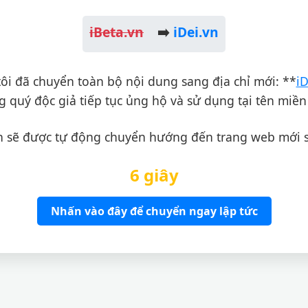
iBeta.vn
➡️
iDei.vn
ôi đã chuyển toàn bộ nội dung sang địa chỉ mới: **
iD
 quý độc giả tiếp tục ủng hộ và sử dụng tại tên miền
 sẽ được tự động chuyển hướng đến trang web mới 
6 giây
Nhấn vào đây để chuyển ngay lập tức