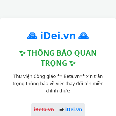
🙏 iDei.vn 🙏
✨ THÔNG BÁO QUAN
TRỌNG ✨
Thư viện Công giáo **iBeta.vn** xin trân
trọng thông báo về việc thay đổi tên miền
chính thức:
iBeta.vn
➡️
iDei.vn