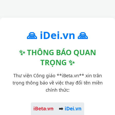
🙏 iDei.vn 🙏
✨ THÔNG BÁO QUAN
TRỌNG ✨
Thư viện Công giáo **iBeta.vn** xin trân
trọng thông báo về việc thay đổi tên miền
chính thức:
iBeta.vn
➡️
iDei.vn