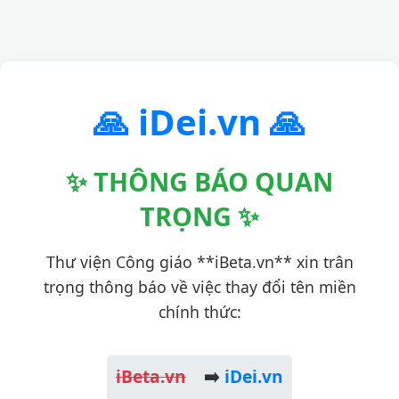
🙏 iDei.vn 🙏
✨ THÔNG BÁO QUAN
TRỌNG ✨
Thư viện Công giáo **iBeta.vn** xin trân
trọng thông báo về việc thay đổi tên miền
chính thức:
iBeta.vn
➡️
iDei.vn