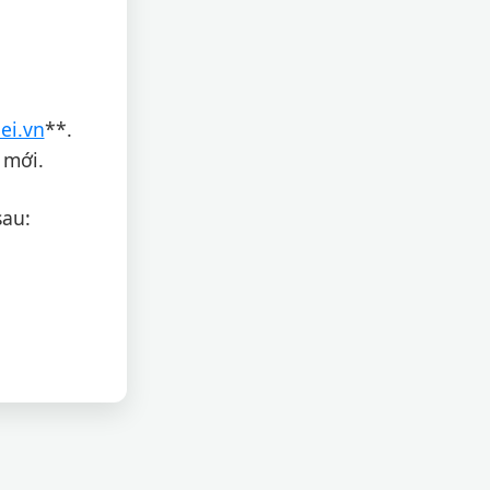
ei.vn
**.
 mới.
sau: