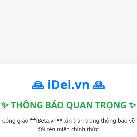
🙏 iDei.vn 🙏
✨ THÔNG BÁO QUAN TRỌNG ✨
 Công giáo **iBeta.vn** xin trân trọng thông báo về 
đổi tên miền chính thức: