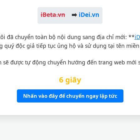
iBeta.vn
➡️
iDei.vn
ôi đã chuyển toàn bộ nội dung sang địa chỉ mới: **
iD
 quý độc giả tiếp tục ủng hộ và sử dụng tại tên miền
 sẽ được tự động chuyển hướng đến trang web mới 
6 giây
Nhấn vào đây để chuyển ngay lập tức