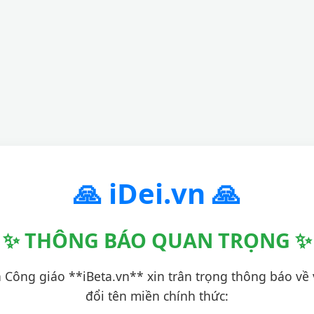
🙏 iDei.vn 🙏
✨ THÔNG BÁO QUAN TRỌNG ✨
 Công giáo **iBeta.vn** xin trân trọng thông báo về 
đổi tên miền chính thức: