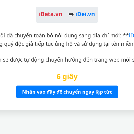
iBeta.vn
➡️
iDei.vn
ôi đã chuyển toàn bộ nội dung sang địa chỉ mới: **
iD
 quý độc giả tiếp tục ủng hộ và sử dụng tại tên miền
 sẽ được tự động chuyển hướng đến trang web mới 
6 giây
Nhấn vào đây để chuyển ngay lập tức